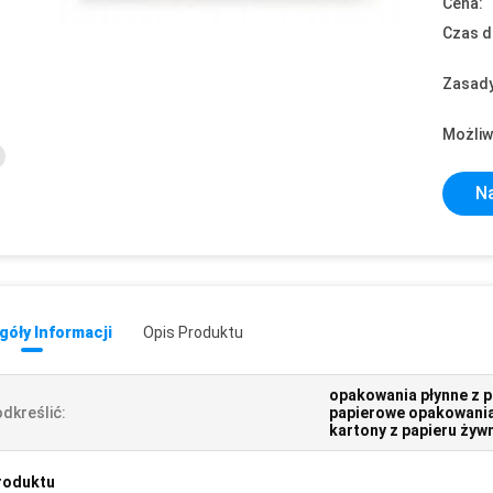
Cena:
Czas d
Zasady
Możliw
Na
óły Informacji
Opis Produktu
opakowania płynne z p
dkreślić:
papierowe opakowania
kartony z papieru ży
roduktu