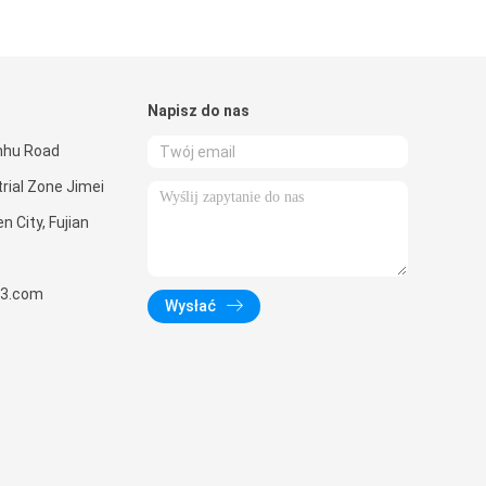
Napisz do nas
anhu Road
trial Zone Jimei
n City, Fujian
63.com
Wysłać