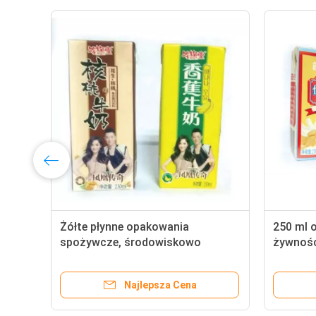
Żółte płynne opakowania
250 ml 
spożywcze, środowiskowo
żywnośc
przyjazne, płynne opakowania,
z papie
zabezpieczone przed wyciekiem
Najlepsza Cena