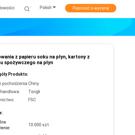
Polish
Nowości
Poprosić o wycenę
wania z papieru soku na płyn, kartony z
ru spożywczego na płyn
óły Produktu:
e pochodzenia:
Chiny
handlowa:
Tongli
nictwo:
FSC
a:
lne
10 000 szt
enie: