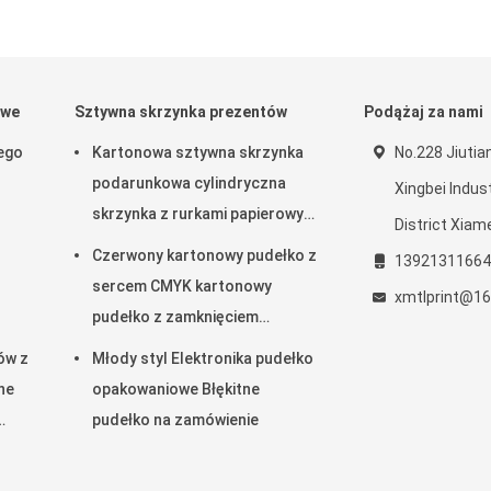
owe
Sztywna skrzynka prezentów
Podążaj za nami
ego
Kartonowa sztywna skrzynka
No.228 Jiuti
podarunkowa cylindryczna
Xingbei Indus
skrzynka z rurkami papierowymi
District Xiame
z zamknięciem magnetycznym
Czerwony kartonowy pudełko z
13921311664
sercem CMYK kartonowy
xmtlprint@1
pudełko z zamknięciem
magnetycznym
ów z
Młody styl Elektronika pudełko
ne
opakowaniowe Błękitne
pudełko na zamówienie