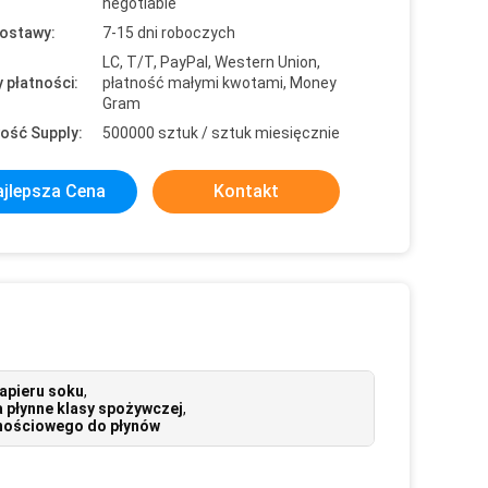
negotiable
ostawy:
7-15 dni roboczych
LC, T/T, PayPal, Western Union,
 płatności:
płatność małymi kwotami, Money
Gram
ość Supply:
500000 sztuk / sztuk miesięcznie
jlepsza Cena
Kontakt
apieru soku
,
 płynne klasy spożywczej
,
wnościowego do płynów