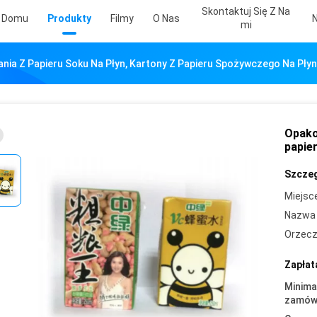
Skontaktuj Się Z Na
 Domu
Produkty
Filmy
O Nas
Mi
nia Z Papieru Soku Na Płyn, Kartony Z Papieru Spożywczego Na Płyn
Opako
papie
Szczeg
Miejsc
Nazwa 
Orzecz
Zapłat
Minima
zamówi