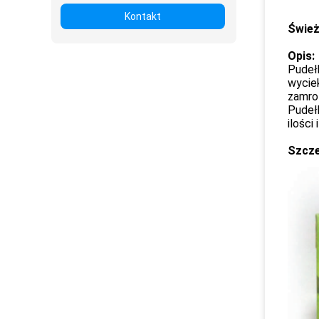
Kontakt
Śwież
Opis:
Pudełk
wycie
zamro
Pudeł
ilości
Szcze