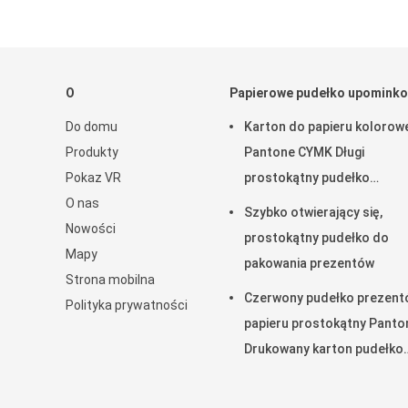
O
Papierowe pudełko upomink
Do domu
Karton do papieru kolorow
Produkty
Pantone CYMK Długi
Pokaz VR
prostokątny pudełko
O nas
podarunkowe z błyszczącą
Szybko otwierający się,
Nowości
powierzchnią
prostokątny pudełko do
Mapy
pakowania prezentów
Strona mobilna
Czerwony pudełko prezent
Polityka prywatności
papieru prostokątny Panto
Drukowany karton pudełko
prezentów