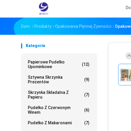
Do
Dom
Produkty
Opakowania Płynnej Żywności
Opakowa
Kategorie
Papierowe Pudełko
(12)
Upominkowe
Sztywna Skrzynka
(9)
Prezentów
Skrzynka Składalna Z
(7)
Papieru
Pudełko Z Czerwonym
(6)
Winem
Pudełko Z Makaronami
(7)