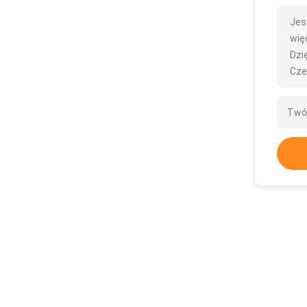
Jes
więc
Dzię
Cze