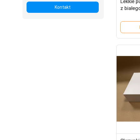
Lekkie 
Kontakt
z białeg