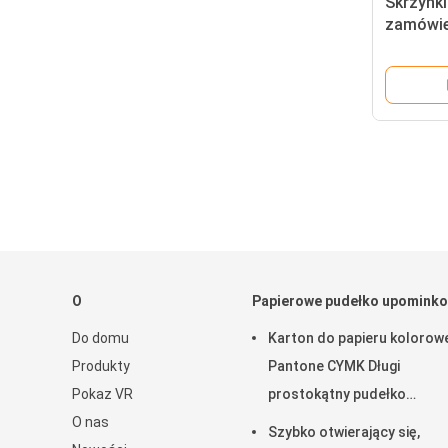
Skrzynk
zamówie
szufladk
O
Papierowe pudełko upomink
Do domu
Karton do papieru kolorow
Produkty
Pantone CYMK Długi
Pokaz VR
prostokątny pudełko
O nas
podarunkowe z błyszczącą
Szybko otwierający się,