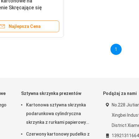
i kartonowe na
nie Skręcające się
i z papieru Kraft
Najlepsza Cena
1
owe
Sztywna skrzynka prezentów
Podążaj za nami
ego
Kartonowa sztywna skrzynka
No.228 Jiuti
podarunkowa cylindryczna
Xingbei Indus
skrzynka z rurkami papierowymi
District Xiame
z zamknięciem magnetycznym
Czerwony kartonowy pudełko z
13921311664