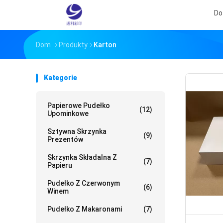
Do
Dom
Produkty
Karton
Kategorie
Papierowe Pudełko
(12)
Upominkowe
Sztywna Skrzynka
(9)
Prezentów
Skrzynka Składalna Z
(7)
Papieru
Pudełko Z Czerwonym
(6)
Winem
Pudełko Z Makaronami
(7)