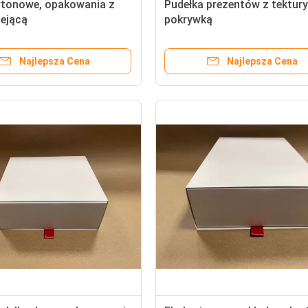
artonowe, opakowania z
Pudełka prezentów z tektury
lejącą
pokrywką
Najlepsza Cena
Najlepsza Cena