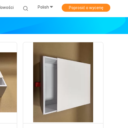
Polish
Nowości
Poprosić o wycenę