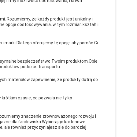
ej firmy.możliwość dostosowania, i łatwa
.
 Rozumiemy, że każdy produkt jest unikalny i
e opcje dostosowywania, w tym rozmiar, kształt i
ru marki.Dlatego oferujemy tę opcję, aby pomóc Ci
aksymalne bezpieczeństwo Twoim produktom.Obie
produktów podczas transportu.
ych materiałów.zapewnienie, że produkty dotrą do
 krótkim czasie, co pozwala nie tylko
 Rozumiemy znaczenie zrównoważonego rozwoju i
yjazne dla środowiska.Wybierając kartonowe
, ale również przyczyniajesz się do bardziej