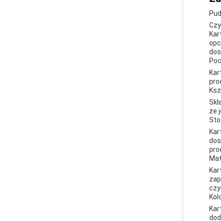
Pud
Czy
Kar
opc
dos
Poc
Kar
pro
Ksz
Skł
że 
Sto
Kar
dos
pro
Mat
Kar
zap
czy
Kol
Kar
dod