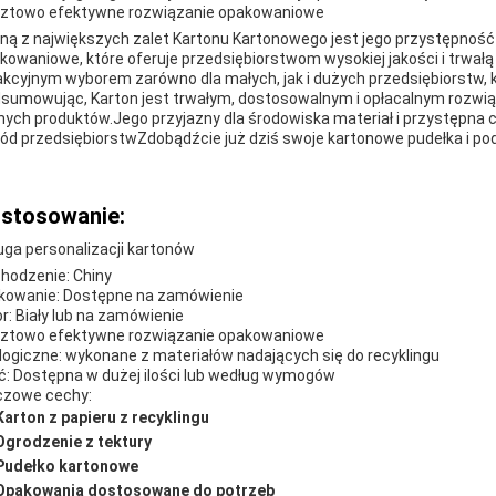
ztowo efektywne rozwiązanie opakowaniowe
ną z największych zalet Kartonu Kartonowego jest jego przystępność
kowaniowe, które oferuje przedsiębiorstwom wysokiej jakości i trwałą 
akcyjnym wyborem zarówno dla małych, jak i dużych przedsiębiorstw, 
sumowując, Karton jest trwałym, dostosowalnym i opłacalnym rozwią
nych produktów.Jego przyjazny dla środowiska materiał i przystępna 
ód przedsiębiorstwZdobądźcie już dziś swoje kartonowe pudełka i po
stosowanie:
uga personalizacji kartonów
hodzenie: Chiny
kowanie: Dostępne na zamówienie
or: Biały lub na zamówienie
ztowo efektywne rozwiązanie opakowaniowe
logiczne: wykonane z materiałów nadających się do recyklingu
ść: Dostępna w dużej ilości lub według wymogów
czowe cechy:
Karton z papieru z recyklingu
Ogrodzenie z tektury
Pudełko kartonowe
Opakowania dostosowane do potrzeb