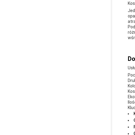
Kos
Jed
opa
atr
Pod
róż
wśr
Do
Usł
Poc
Dru
Kol
Kos
Eko
Ilo
Klu