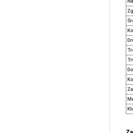
Na
Zg
Śr
Ko
Dr
Tr
Tr
Do
Ko
Za
Ma
Kl
Za