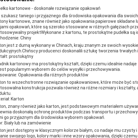
ełko kartonowe - doskonałe rozwiązanie opakowań
 szukasz taniego i przyjaznego dla środowiska opakowania dla swoic
tony kartonowe, znane również jako opakowania papierowe składane lub
jami opakowań, które są szeroko stosowane w różnych gałęziach prz
tosowywalny projektWykonane z kartonu, te prostokątne pudełka są i
hodzenie: Chiny
ton jest z dumą wykonany w Chinach, kraju znanym ze swoich wysokie
dukcyjnych.Chińscy producenci doskonalili sztukę tworzenia trwałych 
tałt: prostokątny
adnik kartonowy ma prostokątny kształt, dzięki czemu idealnie nadaje
jest popularnym wyborem do celów wysyłki i przechowywania.
sowanie: Opakowania dla różnych produktów
ton to wszechstronne rozwiązanie opakowaniowe, które może być st
tosowalna konstrukcja pozwala również na różne rozmiary i kształty,
duktu.
eriał: Karton
ton, znany również jako karton, jest podstawowym materiałem używanym
ewnia doskonałą ochronę produktów podczas transportu i przechowywa
ni go przyjaznym dla środowiska wyborem opakowań.
or: Biały lub na zamówienie
ton jest dostępny w klasycznym kolorze białym, co nadaje mu czysty i
anie swojego logo, kolory marki i inne wzory opakowania, dzięki czemu