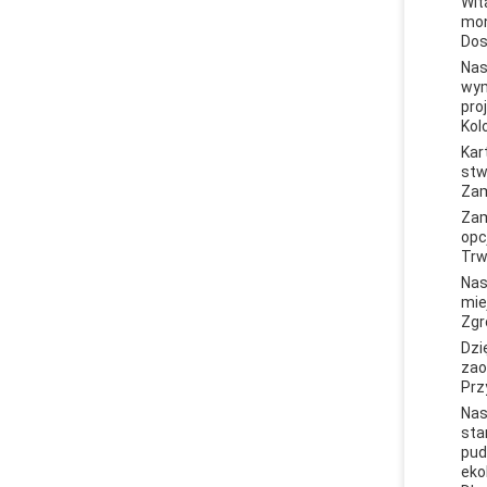
Wit
mon
Dos
Nas
wym
pro
Kol
Kar
stw
Zam
Zam
opc
Trw
Nas
mie
Zgr
Dzi
zao
Prz
Nas
sta
pud
eko