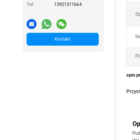
Tel:
13921311664
Op
Ek
Kontakt
Po
opis p
Przys
Op
Pud