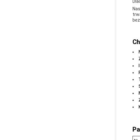
Dla
Nas
trw
bez
Ch
Pa