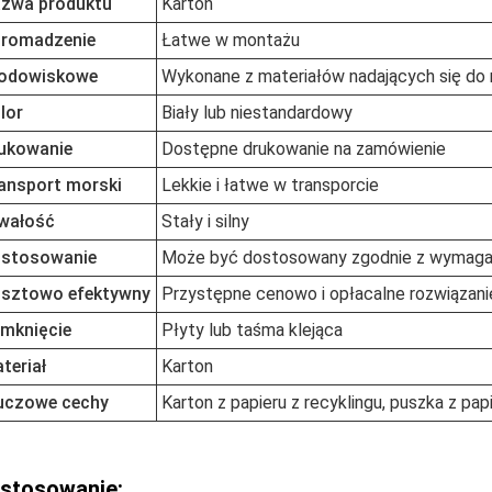
zwa produktu
Karton
romadzenie
Łatwe w montażu
odowiskowe
Wykonane z materiałów nadających się do 
lor
Biały lub niestandardowy
ukowanie
Dostępne drukowanie na zamówienie
ansport morski
Lekkie i łatwe w transporcie
wałość
Stały i silny
stosowanie
Może być dostosowany zgodnie z wymagan
sztowo efektywny
Przystępne cenowo i opłacalne rozwiązan
mknięcie
Płyty lub taśma klejąca
teriał
Karton
uczowe cechy
Karton z papieru z recyklingu, puszka z p
stosowanie: