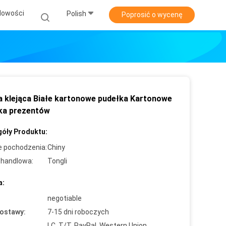
Nowości
Polish
Poprosić o wycenę
 klejąca Białe kartonowe pudełka Kartonowe
ka prezentów
óły Produktu:
e pochodzenia:
Chiny
handlowa:
Tongli
a:
negotiable
ostawy:
7-15 dni roboczych
LC, T/T, PayPal, Western Union,