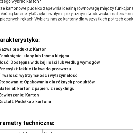
czego wybrać karton?
ze kartonowe pudełko zapewnia idealną równowagę między funkcjona
ałością.kosmetykiDzięki trwałym i przyjaznym środowisku materiałom
piecznych rękach.Wybierz nasze kartony dla wszystkich potrzeb opa
arakterystyka:
Nazwa produktu: Karton
Zamknięcie: klapy lub taśma klejąca
Ilość: Dostępna w dużej ilości lub według wymogów
Przesyłki: lekkie i łatwe do przewozu
Trwałość: wytrzymałość i wytrzymałość
Stosowanie: Opakowania dla różnych produktów
Materiał: karton z papieru z recyklingu
Zawieszenie: Karton
Kształt: Pudełka z kartonu
rametry techniczne: