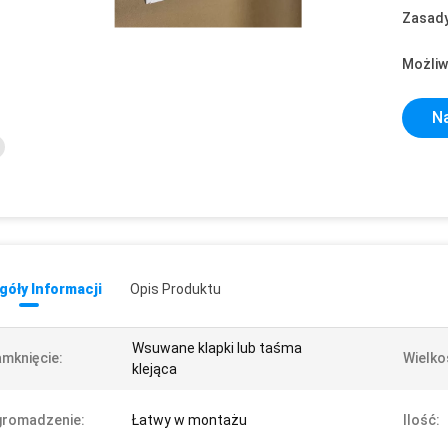
Zasady
Możliw
Na
óły Informacji
Opis Produktu
Wsuwane klapki lub taśma
mknięcie:
Wielko
klejąca
gromadzenie:
Łatwy w montażu
Ilość: