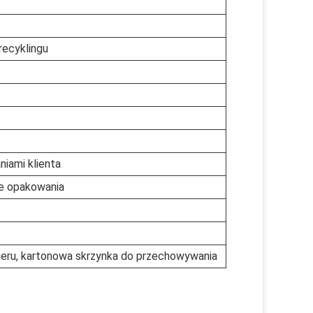
recyklingu
iami klienta
ie opakowania
apieru, kartonowa skrzynka do przechowywania