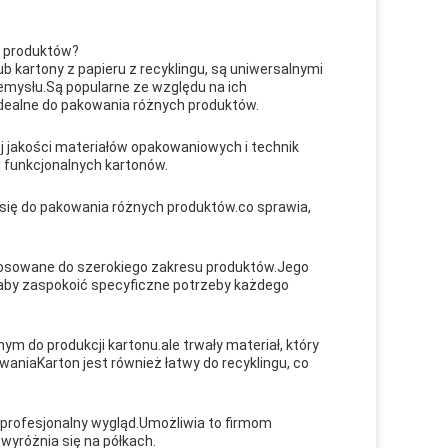
h produktów?
 kartony z papieru z recyklingu, są uniwersalnymi
emysłu.Są popularne ze względu na ich
dealne do pakowania różnych produktów.
j jakości materiałów opakowaniowych i technik
i funkcjonalnych kartonów.
 się do pakowania różnych produktów.co sprawia,
osowane do szerokiego zakresu produktów.Jego
 aby zaspokoić specyficzne potrzeby każdego
 do produkcji kartonu.ale trwały materiał, który
niaKarton jest również łatwy do recyklingu, co
 profesjonalny wygląd.Umożliwia to firmom
 wyróżnia się na półkach.