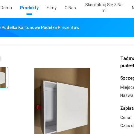
Skontaktuj Się Z Na
 Domu
Produkty
Filmy
O Nas
Mi
e Pudełka Kartonowe Pudełka Prezentów
Taśma
pudeł
Szczeg
Miejsc
Nazwa 
Zapłat
Cena:
Czas d