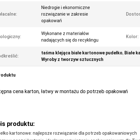
Niedrogie i ekonomiczne
łacalne:
rozwiązanie w zakresie
Dosto
opakowań
Wykonane z materiałów
ologiczny:
Kolor:
nadających się do recyklingu
taśma klejąca białe kartonowe pudełko
,
Białe 
dkreślić:
Wyroby z tworzyw sztucznych
roduktu
tępna cena karton, łatwy w montażu do potrzeb opakowań
is produktu:
ełko kartonowe: najlepsze rozwiązanie dla potrzeb opakowaniowych