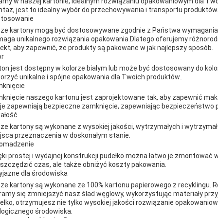
amy w naszej kartonie, idealnym rozwiązaniu opakowaniowym dla Twoj
taż, jest to idealny wybór do przechowywania i transportu produktów
tosowanie
ze kartony mogą być dostosowywane zgodnie z Państwa wymaganiami.
aga unikalnego rozwiązania opakowania.Dlatego oferujemy różnorodn
jekt, aby zapewnić, że produkty są pakowane w jak najlepszy sposób.
or
ton jest dostępny w kolorze białym lub może być dostosowany do kolo
orzyć unikalne i spójne opakowania dla Twoich produktów..
knięcie
knięcie naszego kartonu jest zaprojektowane tak, aby zapewnić m
je zapewniają bezpieczne zamknięcie, zapewniając bezpieczeństwo 
ałość
ze kartony są wykonane z wysokiej jakości, wytrzymałych i wytrzymał
jsca przeznaczenia w doskonałym stanie.
omadzenie
ęki prostej i wydajnej konstrukcji pudełko można łatwo je zmontować w
szczędzić czas, ale także obniżyć koszty pakowania.
yjazne dla środowiska
ze kartony są wykonane ze 100% kartonu papierowego z recyklingu.
ramy się zmniejszyć nasz ślad węglowy, wykorzystując materiały prz
ełko, otrzymujesz nie tylko wysokiej jakości rozwiązanie opakowaniowe
logicznego środowiska.