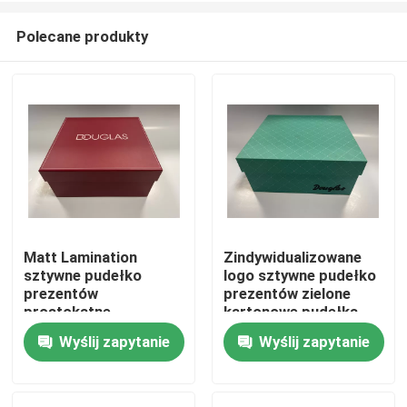
Polecane produkty
Matt Lamination
Zindywidualizowane
sztywne pudełko
logo sztywne pudełko
Do domu
prezentów
prezentów zielone
prostokątne
kartonowe pudełka
luksusowe pudełka
prezentów z
Wyślij zapytanie
Wyślij zapytanie
Produkty
kartonowe
pokrywkami
Filmy