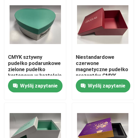
O nas
Wycieczka po fabryce
Kontrola jakości
CMYK sztywny
Niestandardowe
pudełko podarunkowe
czerwone
zielone pudełko
magnetyczne pudełko
kartonowe w kształcie
prezentów CMYK
Skontaktuj się z nami
serca zamknięcie
prostokątne pudełka
Wyślij zapytanie
Wyślij zapytanie
magnetyczne
magnetyczne
Nowości
Poproś o wycenę
Papierowe pudełko upominkowe