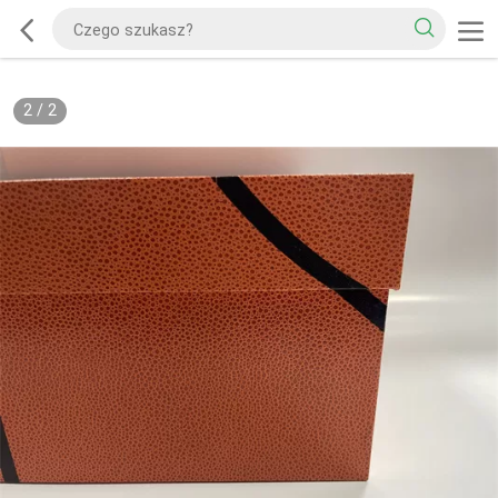
2
/
2