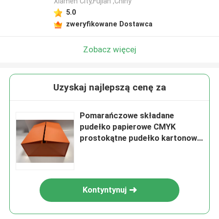
Xiamen City,Fujian ,Chiny
5.0
zweryfikowane Dostawca
Zobacz więcej
Uzyskaj najlepszą cenę za
Pomarańczowe składane
pudełko papierowe CMYK
prostokątne pudełko kartonowe
z pokrywą
Kontyntynuj