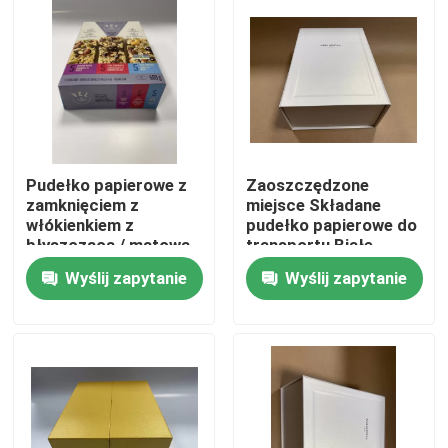
O nas
Wycieczka po fabryce
Kontrola jakości
Pudełko papierowe z
Zaoszczędzone
zamknięciem z
miejsce Składane
włókienkiem z
pudełko papierowe do
błyszczącą / matową
transportu Białe
Skontaktuj się z nami
laminacją
Wyślij zapytanie
Wyślij zapytanie
Nowości
Poproś o wycenę
Papierowe pudełko upominkowe