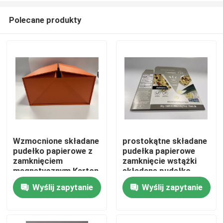
Polecane produkty
Wzmocnione składane
prostokątne składane
pudełko papierowe z
pudełka papierowe
Do domu
zamknięciem
zamknięcie wstążki
magnetycznym Karton
składane pudełko
prostokątny
papierowe
Wyślij zapytanie
Wyślij zapytanie
Produkty
Filmy