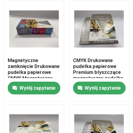
Magnetyczne
CMYK Drukowane
zamknięcie Drukowane
pudełka papierowe
pudełka papierowe
Premium błyszczące
CMYK Magnetyczne
magnetyczne pudełka
pudełka na prezenty
prezentów
Wyślij zapytanie
Wyślij zapytanie
Do domu
Produkty
Filmy