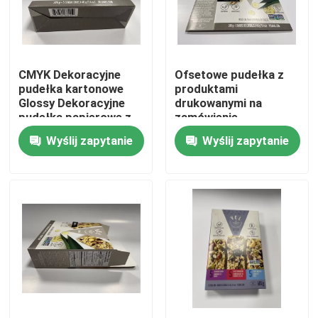
O nas
CMYK Dekoracyjne
Ofsetowe pudełka z
Wycieczka po fabryce
pudełka kartonowe
produktami
Glossy Dekoracyjne
drukowanymi na
pudełka papierowe z
zamówienie
Kontrola jakości
pokrywkami
Wyślij zapytanie
Wyślij zapytanie
Skontaktuj się z nami
Nowości
Poproś o wycenę
Papierowe pudełko upominkowe