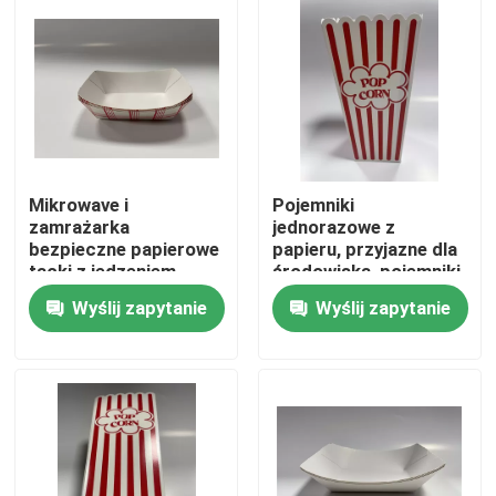
O nas
Wycieczka po fabryce
Kontrola jakości
Mikrowave i
Pojemniki
zamrażarka
jednorazowe z
bezpieczne papierowe
papieru, przyjazne dla
tacki z jedzeniem,
środowiska, pojemniki
Skontaktuj się z nami
papierowe tacki z hot
na łodzie spożywczej
Wyślij zapytanie
Wyślij zapytanie
dogami
Nowości
Poproś o wycenę
Papierowe pudełko upominkowe