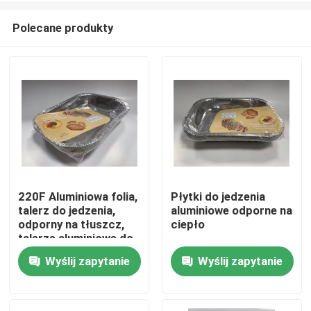
Polecane produkty
220F Aluminiowa folia,
Płytki do jedzenia
talerz do jedzenia,
aluminiowe odporne na
Do domu
odporny na tłuszcz,
ciepło
talerze aluminiowe do
jedzenia
Wyślij zapytanie
Wyślij zapytanie
Produkty
Filmy